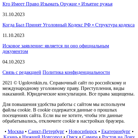
Кто Имеет Право Изымать Оружие • Изъятие ружья
31.10.2023
Когда Был Принят Уголовный Кодекс РФ • Структура кодекса
11.10.2023
Исковое заявление: является ли оно официальным
документом
04.10.2023
Связь с редакцией
Политика конфиденциальности
2021 © Ugolovnkin.ru. Справочный сайт по российскому и
международному уголовному праву. Преступления, виды
наказаний. Юридические консультации. Все права защищены.
Для повышения удобства работы с сайтом мы используем
файлы cookie. В cookie содержатся данные о прошлых
посещениях сайта. Если вы не хотите, чтобы эти данные
обрабатывались, отключите cookie в настройках браузера.
•
Москва
•
Санкт-Петербург
•
Новосибирск
•
Екатеринбург
•
Казань
•
Нижний Новгород
•
Омск
•
Самара
•
Ростов на Дону