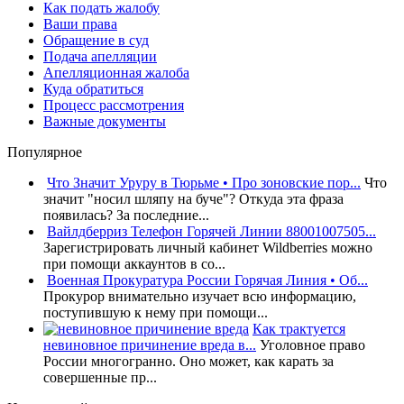
Как подать жалобу
Ваши права
Обращение в суд
Подача апелляции
Апелляционная жалоба
Куда обратиться
Процесс рассмотрения
Важные документы
Популярное
Что Значит Уруру в Тюрьме • Про зоновские пор...
Что
значит "носил шляпу на буче"? Откуда эта фраза
появилась? За последние...
Вайлдберриз Телефон Горячей Линии 88001007505...
Зарегистрировать личный кабинет Wildberries можно
при помощи аккаунтов в со...
Военная Прокуратура России Горячая Линия • Об...
Прокурор внимательно изучает всю информацию,
поступившую к нему при помощи...
Как трактуется
невиновное причинение вреда в...
Уголовное право
России многогранно. Оно может, как карать за
совершенные пр...