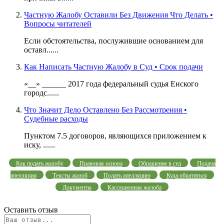
Частную Жалобу Оставили Без Движения Что Делать •
Вопросы читателей
Если обстоятельства, послужившие основанием для
оставл......
Как Написать Частную Жалобу в Суд • Срок подачи
«__» ______ 2017 года федеральный судья Енского
городс......
Что Значит Дело Оставлено Без Рассмотрения •
Судебные расходы
Пунктом 7.5 договоров, являющихся приложением к
иску, ......
Как подать жалобу
Правовая основа
Обращение в суд
Подача
апелляции
Тексты жалоб
Подать апелляцию
Куда обратиться
Документы
Кассационная жалоба
Оставить отзыв