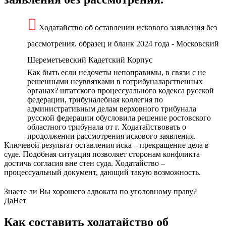
Ходатайство об оставлении искового заявления без
рассмотрения. образец и бланк 2024 года - Московский
Шереметьевский Кадетский Корпус
Как быть если недочеты непоправимы, в связи с не
решенными неуввязками в готрибуналарственных
органах? штатского процессуального кодекса русской
федерации, трибуналебная коллегия по
административным делам верховного трибунала
русской федерации обусловила решение ростовского
областного трибунала от г. Ходатайствовать о
продолжении рассмотрения искового заявления.
Ключевой результат оставления иска – прекращение дела в
суде. Подобная ситуация позволяет сторонам конфликта
достичь согласия вне стен суда. Ходатайство –
процессуальный документ, дающий такую возможность.
Знаете ли Вы хорошего адвоката по уголовному праву?
Да
Нет
Как составить ходатайство об