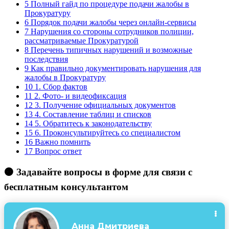
5
Полный гайд по процедуре подачи жалобы в
Прокуратуру
6
Порядок подачи жалобы через онлайн-сервисы
7
Нарушения со стороны сотрудников полиции,
рассматриваемые Прокуратурой
8
Перечень типичных нарушений и возможные
последствия
9
Как правильно документировать нарушения для
жалобы в Прокуратуру
10
1. Сбор фактов
11
2. Фото- и видеофиксация
12
3. Получение официальных документов
13
4. Составление таблиц и списков
14
5. Обратитесь к законодательству
15
6. Проконсультируйтесь со специалистом
16
Важно помнить
17
Вопрос ответ
🟠 Задавайте вопросы в форме для связи с
бесплатным консультантом