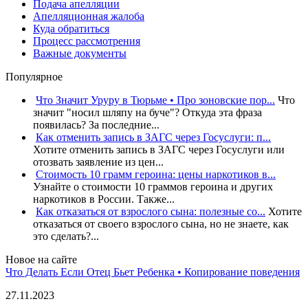
Подача апелляции
Апелляционная жалоба
Куда обратиться
Процесс рассмотрения
Важные документы
Популярное
Что Значит Уруру в Тюрьме • Про зоновские пор...
Что
значит "носил шляпу на буче"? Откуда эта фраза
появилась? За последние...
Как отменить запись в ЗАГС через Госуслуги: п...
Хотите отменить запись в ЗАГС через Госуслуги или
отозвать заявление из цен...
Стоимость 10 грамм героина: цены наркотиков в...
Узнайте о стоимости 10 граммов героина и других
наркотиков в России. Также...
Как отказаться от взрослого сына: полезные со...
Хотите
отказаться от своего взрослого сына, но не знаете, как
это сделать?...
Новое на сайте
Что Делать Если Отец Бьет Ребенка • Копирование поведения
27.11.2023