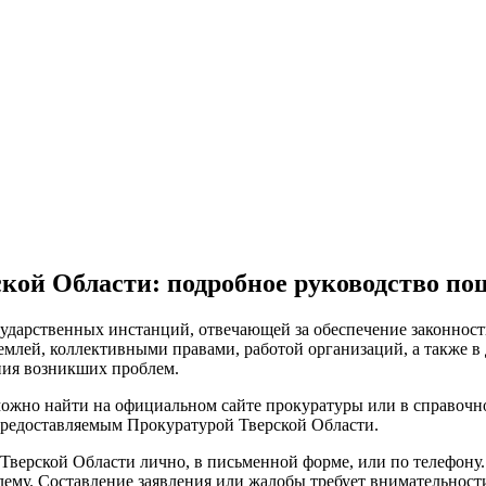
ской Области: подробное руководство по
сударственных инстанций, отвечающей за обеспечение законност
землей, коллективными правами, работой организаций, а также в
ния возникших проблем.
ожно найти на официальном сайте прокуратуры или в справочно
 предоставляемым Прокуратурой Тверской Области.
Тверской Области лично, в письменной форме, или по телефону.
му. Составление заявления или жалобы требует внимательности