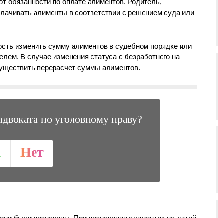
от обязанности по оплате алиментов. Родитель,
плачивать алименты в соответствии с решением суда или
ость изменить сумму алиментов в судебном порядке или
елем. В случае изменения статуса с безработного на
существить перерасчет суммы алиментов.
адвоката по уголовному праву?
а
Нет
 они были назначены. При назначении алиментов на детей