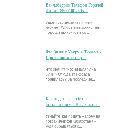
Вайлдберриз Телефон Горячей
Линии 88001007505...
Зарегистрировать личный
кабинет Wildberries можно при
помощи аккаунтов в со...
Что Значит Уруру в Тюрьме •
Про зоновские пор...
Что значит "носил шляпу на
буче"? Откуда эта фраза
появилась? За последние...
Как подать жалобу на
пограничников Казахстана...
Узнайте, как подать жалобу на
пограничников Казахстана и
куда обращаться с...