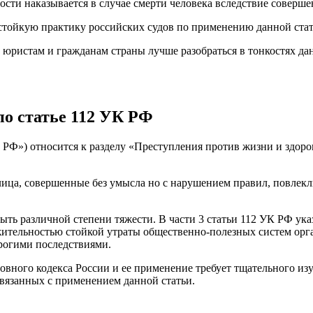
ости наказывается в случае смерти человека вследствие совер
стойкую практику российских судов по применению данной стат
юристам и гражданам страны лучше разобраться в тонкостях дан
о статье 112 УК РФ
РФ») относится к разделу «Преступления против жизни и здоров
 лица, совершенные без умысла но с нарушением правил, повлекл
 различной степени тяжести. В части 3 статьи 112 УК РФ указа
жительностью стойкой утраты общественно-полезных систем о
трогими последствиями.
ловного кодекса России и ее применение требует тщательного и
вязанных с применением данной статьи.