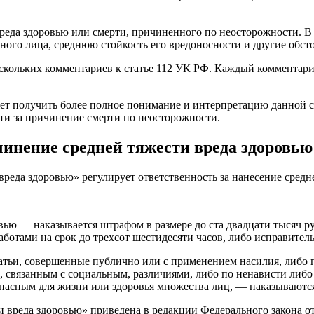
реда здоровью или смерти, причиненного по неосторожности. В э
ого лица, среднюю стойкость его вредоносности и другие обсто
ескольких комментариев к статье 112 УК РФ. Каждый комментари
ет получить более полное понимание и интерпретацию данной ст
ти за причинение смерти по неосторожности.
нение средней тяжести вреда здоровью
реда здоровью» регулирует ответственность за нанесение средн
ью — наказывается штрафом в размере до ста двадцати тысяч ру
аботами на срок до трехсот шестидесяти часов, либо исправитель
атьи, совершенные публично или с применением насилия, либо п
, связанным с социальным, различиями, либо по ненависти ли
пасным для жизни или здоровья множества лиц, — наказываются
вреда здоровью» приведена в редакции Федерального закона от