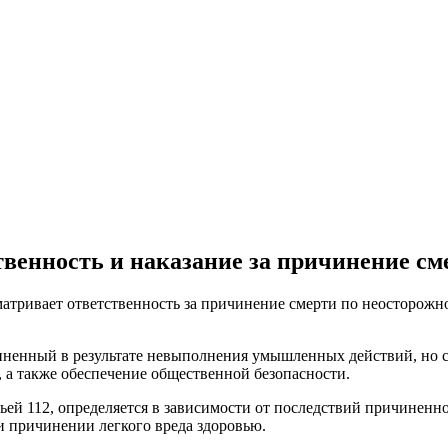
твенность и наказание за причинение см
тривает ответственность за причинение смерти по неосторожнос
чиненный в результате невыполнения умышленных действий, но с
, а также обеспечение общественной безопасности.
ьей 112, определяется в зависимости от последствий причиненн
и причинении легкого вреда здоровью.