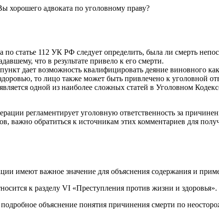
Вы хорошего адвоката по уголовному праву?
а по статье 112 УК РФ следует определить, была ли смерть неп
давшему, что в результате привело к его смерти.
 пункт дает возможность квалифицировать деяние виновного как 
здоровью, то лицо также может быть привлечено к уголовной от
является одной из наиболее сложных статей в Уголовном Кодексе
дерации регламентирует уголовную ответственность за причине
в, важно обратиться к источникам этих комментариев для полу
ции имеют важное значение для объяснения содержания и приме
осится к разделу VI «Преступления против жизни и здоровья».
е подробное объяснение понятия причинения смерти по неосторо