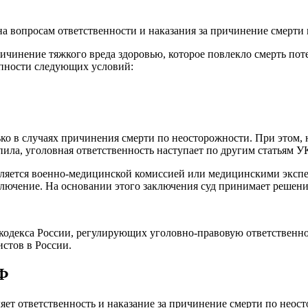
на вопросам ответственности и наказания за причинение смерти
ичинение тяжкого вреда здоровью, которое повлекло смерть пот
упности следующих условий:
ько в случаях причинения смерти по неосторожности. При этом, 
пила, уголовная ответственность наступает по другим статьям У
ляется военно-медицинской комиссией или медицинскими экспер
лючение. На основании этого заключения суд принимает решени
кодекса России, регулирующих уголовно-правовую ответственно
стов в России.
РФ
яет ответственность и наказание за причинение смерти по неос