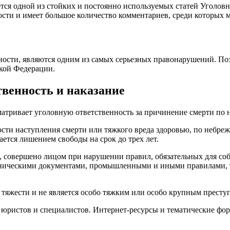
ется одной из стойких и постоянно используемых статей Уголов
ости и имеет большое количество комментариев, среди которых 
ности, являются одним из самых серьезных правонарушений. По
ской Федерации.
твенность и наказание
атривает уголовную ответственность за причинение смерти по 
ости наступления смерти или тяжкого вреда здоровью, по небреж
ается лишением свободы на срок до трех лет.
а, совершено лицом при нарушении правил, обязательных для с
ническими документами, промышленными и иными правилами, т
й тяжести и не является особо тяжким или особо крупным престу
 юристов и специалистов. Интернет-ресурсы и тематические фо