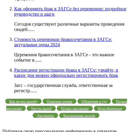
Как оформить брак в ЗАГСе без церемонии: подробное
руководство и шаги
Сегодня существуют различные варианты проведения
свадеб......
Стоимость церемонии бракосочетания в ЗАГСе:
актуальные цены 2024
Церемония бракосочетания в ЗАГСе - это важное
событие в......
Расписание регистрации брака в ЗАГСе: узнайте, в
какие дни можно официально регистрировать брак
Загс – государственная служба, ответственная за
регистр......
Как подать жалобу
Правовая основа
Обращение в суд
Подача
апелляции
Тексты жалоб
Подать апелляцию
Куда обратиться
Документы
Кассационная жалоба
Публикуя свою персональную информацию в открытом