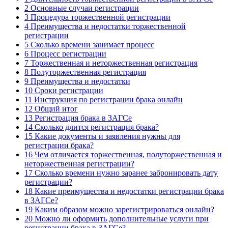
2
Основные случаи регистрации
3
Процедура торжественной регистрации
4
Преимущества и недостатки торжественной
регистрации
5
Сколько времени занимает процесс
6
Процесс регистрации
7
Торжественная и неторжественная регистрация
8
Полуторжественная регистрация
9
Преимущества и недостатки
10
Сроки регистрации
11
Инструкция по регистрации брака онлайн
12
Общий итог
13
Регистрация брака в ЗАГСе
14
Сколько длится регистрация брака?
15
Какие документы и заявления нужны для
регистрации брака?
16
Чем отличается торжественная, полуторжественная и
неторжественная регистрации?
17
Сколько времени нужно заранее забронировать дату
регистрации?
18
Какие преимущества и недостатки регистрации брака
в ЗАГСе?
19
Каким образом можно зарегистрироваться онлайн?
20
Можно ли оформить дополнительные услуги при
регистрации брака в ЗАГСе?