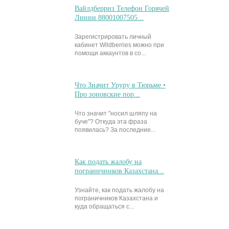
Вайлдберриз Телефон Горячей
Линии 88001007505...
Зарегистрировать личный
кабинет Wildberries можно при
помощи аккаунтов в со...
Что Значит Уруру в Тюрьме •
Про зоновские пор...
Что значит "носил шляпу на
буче"? Откуда эта фраза
появилась? За последние...
Как подать жалобу на
пограничников Казахстана...
Узнайте, как подать жалобу на
пограничников Казахстана и
куда обращаться с...