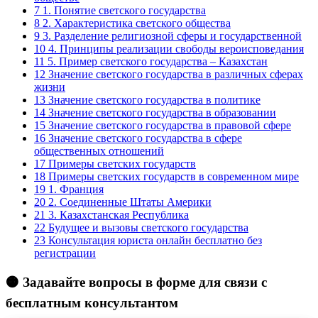
7
1. Понятие светского государства
8
2. Характеристика светского общества
9
3. Разделение религиозной сферы и государственной
10
4. Принципы реализации свободы вероисповедания
11
5. Пример светского государства – Казахстан
12
Значение светского государства в различных сферах
жизни
13
Значение светского государства в политике
14
Значение светского государства в образовании
15
Значение светского государства в правовой сфере
16
Значение светского государства в сфере
общественных отношений
17
Примеры светских государств
18
Примеры светских государств в современном мире
19
1. Франция
20
2. Соединенные Штаты Америки
21
3. Казахстанская Республика
22
Будущее и вызовы светского государства
23
Консультация юриста онлайн бесплатно без
регистрации
🟠 Задавайте вопросы в форме для связи с
бесплатным консультантом