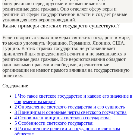
одну религию перед другими и не вмешивается в
религиозные дела граждан. Оно отделяет сферу веры и
религии от сферы государственной власти и создает равные
условия для всех вероисповеданий.
Какие примеры светских государств существуют?
Если говорить о ярких примерах светских государств в мире,
то можно упомянуть Францию, Германию, Японию, США,
Турцию. В этих странах государство не устанавливает
привилегий для определенной религии и не вмешивается в
религиозные дела граждан. Все вероисповедания обладают
одинаковыми правами и свободами, а религиозные
организации не имеют прямого влияния на государственную
политику.
Содержание
1
Что такое светское государство и каково его значение в
современном мире?
2
Определение светского государства и его сущность
3
Принципы и основные черты светского государства
4
Основные принципы светского государства:
5
Особенности светского государства:
6
Разграничение религии и государства в светском
обществе