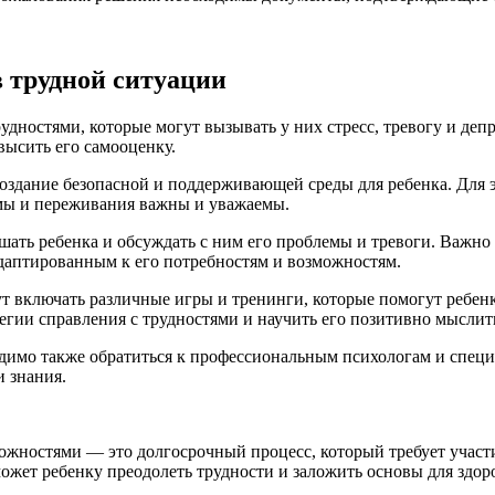
в трудной ситуации
дностями, которые могут вызывать у них стресс, тревогу и деп
высить его самооценку.
здание безопасной и поддерживающей среды для ребенка. Для э
лемы и переживания важны и уважаемы.
шать ребенка и обсуждать с ним его проблемы и тревоги. Важно
даптированным к его потребностям и возможностям.
 включать различные игры и тренинги, которые помогут ребенк
тегии справления с трудностями и научить его позитивно мыслит
имо также обратиться к профессиональным психологам и специа
 знания.
жностями — это долгосрочный процесс, который требует участия
ожет ребенку преодолеть трудности и заложить основы для здор