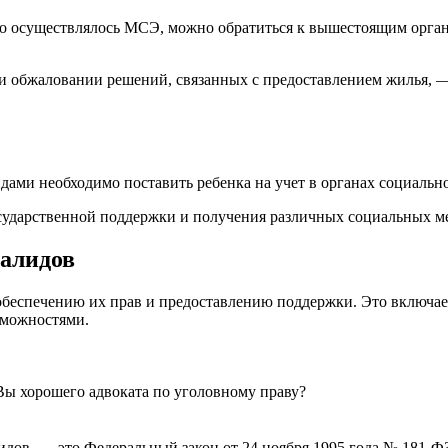
ого осуществлялось МСЭ, можно обратиться к вышестоящим орган
 обжаловании решений, связанных с предоставлением жилья, —
идами необходимо поставить ребенка на учет в органах социаль
осударственной поддержки и получения различных социальных ме
валидов
 обеспечению их прав и предоставлению поддержки. Это включае
зможностями.
Вы хорошего адвоката по уголовному праву?
ов, — это Федеральный закон от 24 ноября 1995 года № 181-ФЗ