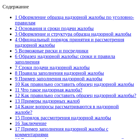
Содержание
1
Оформление образца надзорной жалобы по уголовно-
правилам
2
Основания и сроки подачи жалобы
3
Оформление и структура образца надзорной жалобы
4
Официальный порядок принятия и рассмотрения
надзорной жалобы
5
Возможные риски и посредники
6
Образец надзорной жалобы: сроки и правила
заполнения
7
Сроки подачи надзорной жалобы
8
Правила заполнения надзорной жалобы
9
Пример заполнения надзорной жалобы
10
Как правильно составить образец надзорной жалобы
11
Что такое надзорная жалоба?
12
Как правильно составить образец надзорной жалобы?
13
Примеры надзорных жалоб
14
Какие вопросы рассматриваются в надзорной
жалобе?
15
Порядок рассмотрения надзорной жалобы
16
Заключение
17
Пример заполнения надзорной жалобы с
комментариями