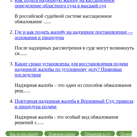
Как подать надзорную жалобу на кассационное
определение областного суда в высший суд
В российской судебной системе кассационное
обжалование ......
Где и как подать жалобу на надзорное постановление —
основания и процедура
После надзорных рассмотрения в суде могут возникнуть
си......
Какие сроки установлены для восстановления подачи
надзорной жалобы по уголовному делу? Правовые
последствия
Надзорная жалоба – это один из способов обжалования
реш......
Повторная надзорная жалоба в Верховный Суд: правила
и процедура подачи
Надзорная жалоба - это особый вид обжалования
решений с......
Как подать жалобу
Правовая основа
Обращение в суд
Подача