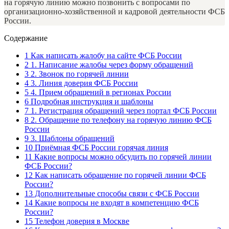
на горячую линию можно позвонить с вопросами по
организационно-хозяйственной и кадровой деятельности ФСБ
России.
Содержание
1
Как написать жалобу на сайте ФСБ России
2
1. Написание жалобы через форму обращений
3
2. Звонок по горячей линии
4
3. Линия доверия ФСБ России
5
4. Прием обращений в регионах России
6
Подробная инструкция и шаблоны
7
1. Регистрация обращений через портал ФСБ России
8
2. Обращение по телефону на горячую линию ФСБ
России
9
3. Шаблоны обращений
10
Приёмная ФСБ России горячая линия
11
Какие вопросы можно обсудить по горячей линии
ФСБ России?
12
Как написать обращение по горячей линии ФСБ
России?
13
Дополнительные способы связи с ФСБ России
14
Какие вопросы не входят в компетенцию ФСБ
России?
15
Телефон доверия в Москве