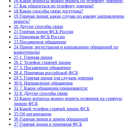
16
Какие вопросы можно решить по телефону доверия?
17
Как обратиться по телефону доверия?
18
Какие способы связи доступны?
19
Горячая линия: какие случаи по какому направлению
решить?
20
Другие способы связи
21
Горячая линия ФСБ России
22
Приемная ФСБ России
23
Письменное обращение
24
Прием, регистрация и направление обращений по
компетенции
25
1. Горячая линия
26
2. Телефон горячей линии
27
3. Письменное обращение
28
4. Приемная российской ФСБ
29
5. Горячая линия для случаев доверия
30
6. Направление обращения
31
7. Какие обращения принимаются:
32
8. Другие способы связи
33
Какие вопросы можно решить позвонив на горячую
линию ФСБ
34
Какой телефон горячей линии ФСБ
35
Об организации
36
Горячая линия и прием обращений
37
Горячая линия и приемная ФСБ