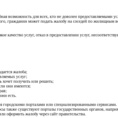
обная возможность для всех, кто не доволен предоставляемыми у
го, гражданин может подать жалобу на соседей по жилищным во
ое качество услуг, отказ в предоставлении услуг, несоответст
дается жалоба;
вляемых услуг;
ь хочет получить или решить;
сли они имеются;
рав;
они есть.
ся городскими порталами или специализированными сервисами.
ы также существуют порталы государственных органов, напри
ли оформить жалобу через сайт правительства.