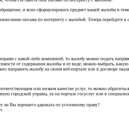
е обращение, и ясно сформулировать предмет вашей жалобы в тем
написанию письма по интернету с жалобой. Теперь перейдите к с
оворами с какой-либо компанией, то жалобу можно подать напря
симости от содержания жалобы и ее виде, можно выбрать, какую
о направить жалобу на своем веб-портале или в договоре оказа
оответствующем или низком качестве услуг, то можно обратитьс
ную городской управы, ук на портале госуслуг или в специали
те ли Вы хорошего адвоката по уголовному праву?
т