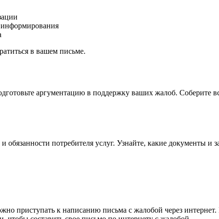
зации
о информирования
а
ратиться в вашем письме.
дготовьте аргументацию в поддержку ваших жалоб. Соберите вс
а и обязанности потребителя услуг. Узнайте, какие документы и
можно приступать к написанию письма с жалобой через интернет.
, чтобы составить свое письмо по интернету с жалобой.