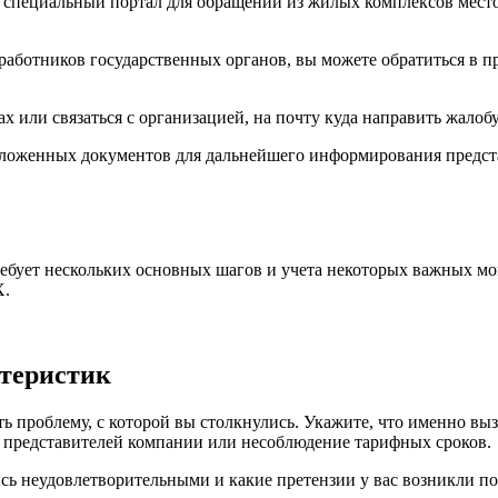
на специальный портал для обращений из жилых комплексов ме
работников государственных органов, вы можете обратиться в 
х или связаться с организацией, на почту куда направить жалобу
иложенных документов для дальнейшего информирования предста
ебует нескольких основных шагов и учета некоторых важных мо
Х.
ктеристик
ть проблему, с которой вы столкнулись. Укажите, что именно вы
е представителей компании или несоблюдение тарифных сроков.
сь неудовлетворительными и какие претензии у вас возникли по