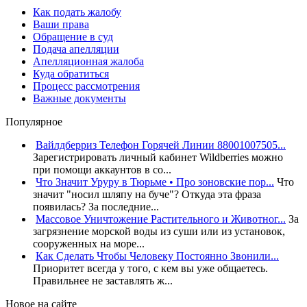
Как подать жалобу
Ваши права
Обращение в суд
Подача апелляции
Апелляционная жалоба
Куда обратиться
Процесс рассмотрения
Важные документы
Популярное
Вайлдберриз Телефон Горячей Линии 88001007505...
Зарегистрировать личный кабинет Wildberries можно
при помощи аккаунтов в со...
Что Значит Уруру в Тюрьме • Про зоновские пор...
Что
значит "носил шляпу на буче"? Откуда эта фраза
появилась? За последние...
Массовое Уничтожение Растительного и Животног...
За
загрязнение морской воды из суши или из установок,
сооруженных на море...
Как Сделать Чтобы Человеку Постоянно Звонили...
Приоритет всегда у того, с кем вы уже общаетесь.
Правильнее не заставлять ж...
Новое на сайте