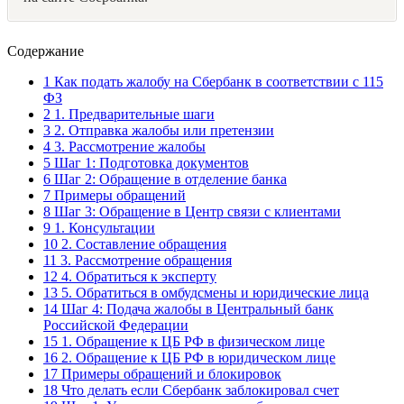
Содержание
1
Как подать жалобу на Сбербанк в соответствии с 115
ФЗ
2
1. Предварительные шаги
3
2. Отправка жалобы или претензии
4
3. Рассмотрение жалобы
5
Шаг 1: Подготовка документов
6
Шаг 2: Обращение в отделение банка
7
Примеры обращений
8
Шаг 3: Обращение в Центр связи с клиентами
9
1. Консультации
10
2. Составление обращения
11
3. Рассмотрение обращения
12
4. Обратиться к эксперту
13
5. Обратиться в омбудсмены и юридические лица
14
Шаг 4: Подача жалобы в Центральный банк
Российской Федерации
15
1. Обращение к ЦБ РФ в физическом лице
16
2. Обращение к ЦБ РФ в юридическом лице
17
Примеры обращений и блокировок
18
Что делать если Сбербанк заблокировал счет