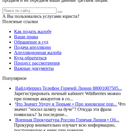
продаем и не передаем ваши данные третьим лицам.
А Вы пользовались услугами юриста?
Полезные ссылки
Как подать жалобу
Ваши права
Обращение в суд
Подача апелляции
Апелляционная жалоба
Куда обратиться
Процесс рассмотрения
Важные документы
Популярное
Вайлдберриз Телефон Горячей Линии 88001007505...
Зарегистрировать личный кабинет Wildberries можно
при помощи аккаунтов в со...
Что Значит Уруру в Тюрьме • Про зоновские пор...
Что
значит "носил шляпу на буче"? Откуда эта фраза
появилась? За последние...
Военная Прокуратура России Горячая Линия • Об...
Прокурор внимательно изучает всю информацию,
поступившую к нему при помощи...