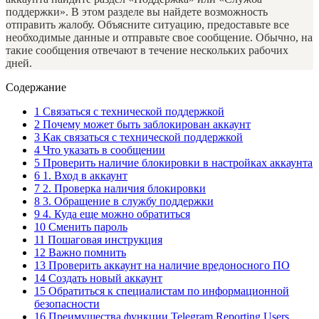
поддержки». В этом разделе вы найдете возможность
отправить жалобу. Объясните ситуацию, предоставьте все
необходимые данные и отправьте свое сообщение. Обычно, на
такие сообщения отвечают в течение нескольких рабочих
дней.
Содержание
1
Связаться с технической поддержкой
2
Почему может быть заблокирован аккаунт
3
Как связаться с технической поддержкой
4
Что указать в сообщении
5
Проверить наличие блокировки в настройках аккаунта
6
1. Вход в аккаунт
7
2. Проверка наличия блокировки
8
3. Обращение в службу поддержки
9
4. Куда еще можно обратиться
10
Сменить пароль
11
Пошаговая инструкция
12
Важно помнить
13
Проверить аккаунт на наличие вредоносного ПО
14
Создать новый аккаунт
15
Обратиться к специалистам по информационной
безопасности
16
Преимущества функции Telegram Reporting Users