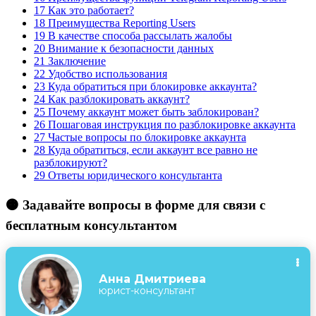
17
Как это работает?
18
Преимущества Reporting Users
19
В качестве способа рассылать жалобы
20
Внимание к безопасности данных
21
Заключение
22
Удобство использования
23
Куда обратиться при блокировке аккаунта?
24
Как разблокировать аккаунт?
25
Почему аккаунт может быть заблокирован?
26
Пошаговая инструкция по разблокировке аккаунта
27
Частые вопросы по блокировке аккаунта
28
Куда обратиться, если аккаунт все равно не
разблокируют?
29
Ответы юридического консультанта
🟠 Задавайте вопросы в форме для связи с
бесплатным консультантом