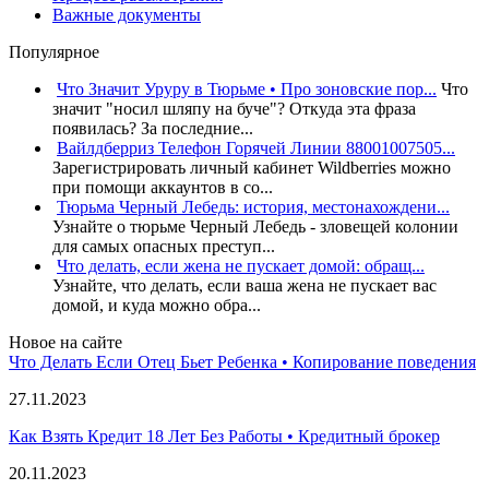
Важные документы
Популярное
Что Значит Уруру в Тюрьме • Про зоновские пор...
Что
значит "носил шляпу на буче"? Откуда эта фраза
появилась? За последние...
Вайлдберриз Телефон Горячей Линии 88001007505...
Зарегистрировать личный кабинет Wildberries можно
при помощи аккаунтов в со...
Тюрьма Черный Лебедь: история, местонахождени...
Узнайте о тюрьме Черный Лебедь - зловещей колонии
для самых опасных преступ...
Что делать, если жена не пускает домой: обращ...
Узнайте, что делать, если ваша жена не пускает вас
домой, и куда можно обра...
Новое на сайте
Что Делать Если Отец Бьет Ребенка • Копирование поведения
27.11.2023
Как Взять Кредит 18 Лет Без Работы • Кредитный брокер
20.11.2023