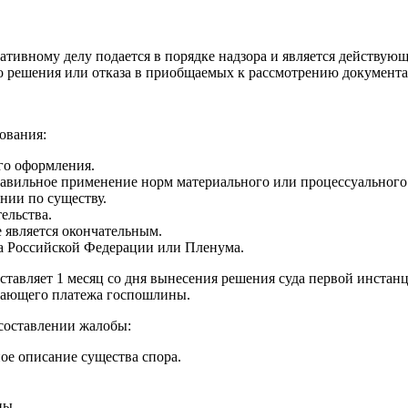
ивному делу подается в порядке надзора и является действующ
о решения или отказа в приобщаемых к рассмотрению документа
ования:
го оформления.
вильное применение норм материального или процессуального 
нии по существу.
ельства.
е является окончательным.
а Российской Федерации или Пленума.
ставляет 1 месяц со дня вынесения решения суда первой инстан
дающего платежа госпошлины.
составлении жалобы:
ое описание существа спора.
ны.