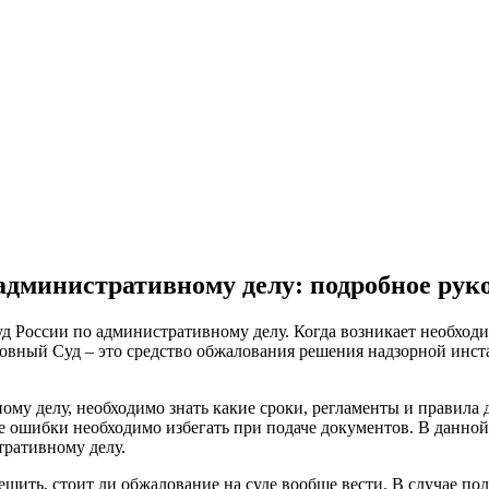
административному делу: подробное рук
д России по административному делу. Когда возникает необходи
овный Суд – это средство обжалования решения надзорной инст
му делу, необходимо знать какие сроки, регламенты и правила 
е ошибки необходимо избегать при подаче документов. В данно
тративному делу.
шить, стоит ли обжалование на суде вообще вести. В случае пол