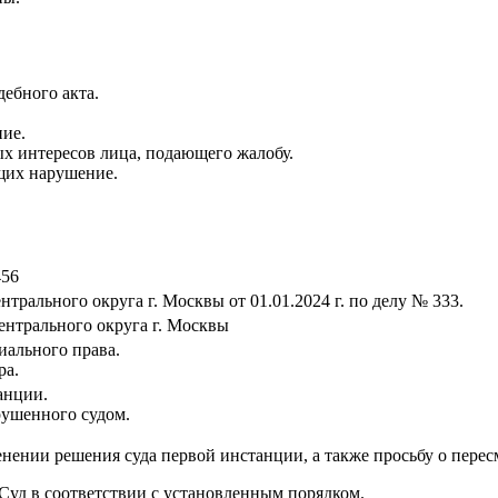
ебного акта.
ие.
х интересов лица, подающего жалобу.
щих нарушение.
456
трального округа г. Москвы от 01.01.2024 г. по делу № 333.
ентрального округа г. Москвы
иального права.
ра.
анции.
арушенного судом.
енении решения суда первой инстанции, а также просьбу о пере
Суд в соответствии с установленным порядком.