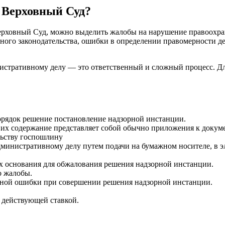
в Верховный Суд?
Верховный Суд, можно выделить жалобы на нарушение правоохр
ного законодательства, ошибки в определении правомерности д
истративному делу — это ответственный и сложный процесс. Дл
орядок решение постановление надзорной инстанции.
 их содержание представляет собой обычно приложения к доку
ьству госпошлину
министративному делу путем подачи на бумажном носителе, в э
 основания для обжалования решения надзорной инстанции.
о жалобы.
конной ошибки при совершении решения надзорной инстанции.
 действующей ставкой.