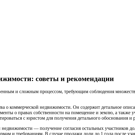
ижимости: советы и рекомендации
венным и сложным процессом, требующим соблюдения множества 
тва о коммерческой недвижимости. Он содержит детальное описа
енты о правах собственности на помещение и землю, а также уч
ироваться с юристом для получения детального обоснования и р
 недвижимости — получение согласия остальных участников доле
рмам и требованиям. В случае продажи доли до 1 года после уз