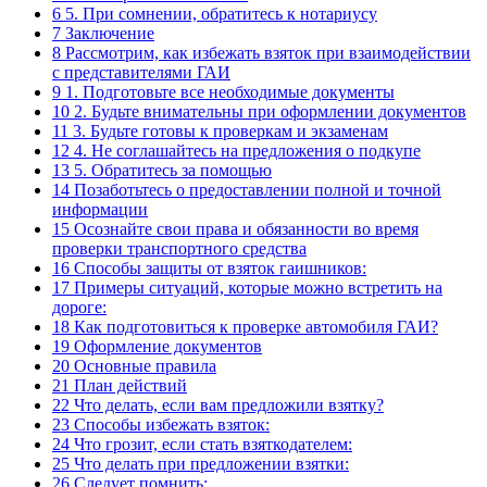
6
5. При сомнении, обратитесь к нотариусу
7
Заключение
8
Рассмотрим, как избежать взяток при взаимодействии
с представителями ГАИ
9
1. Подготовьте все необходимые документы
10
2. Будьте внимательны при оформлении документов
11
3. Будьте готовы к проверкам и экзаменам
12
4. Не соглашайтесь на предложения о подкупе
13
5. Обратитесь за помощью
14
Позаботьтесь о предоставлении полной и точной
информации
15
Осознайте свои права и обязанности во время
проверки транспортного средства
16
Способы защиты от взяток гаишников:
17
Примеры ситуаций, которые можно встретить на
дороге:
18
Как подготовиться к проверке автомобиля ГАИ?
19
Оформление документов
20
Основные правила
21
План действий
22
Что делать, если вам предложили взятку?
23
Способы избежать взяток:
24
Что грозит, если стать взяткодателем:
25
Что делать при предложении взятки:
26
Следует помнить: