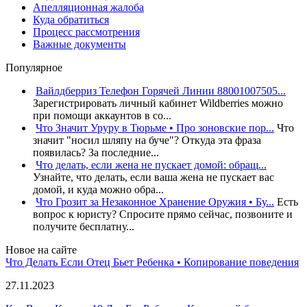
Апелляционная жалоба
Куда обратиться
Процесс рассмотрения
Важные документы
Популярное
Вайлдберриз Телефон Горячей Линии 88001007505...
Зарегистрировать личный кабинет Wildberries можно
при помощи аккаунтов в со...
Что Значит Уруру в Тюрьме • Про зоновские пор...
Что
значит "носил шляпу на буче"? Откуда эта фраза
появилась? За последние...
Что делать, если жена не пускает домой: обращ...
Узнайте, что делать, если ваша жена не пускает вас
домой, и куда можно обра...
Что Грозит за Незаконное Хранение Оружия • Бу...
Есть
вопрос к юристу? Спросите прямо сейчас, позвоните и
получите бесплатну...
Новое на сайте
Что Делать Если Отец Бьет Ребенка • Копирование поведения
27.11.2023