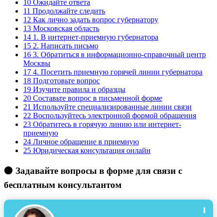
10
Ожидайте ответа
11
Продолжайте следить
12
Как лично задать вопрос губернатору
13
Московская область
14
1. В интернет-приемную губернатора
15
2. Написать письмо
16
3. Обратиться в информационно-справочный центр
Москвы
17
4. Посетить приемную горячей линии губернатора
18
Подготовьте вопрос
19
Изучите правила и образцы
20
Составьте вопрос в письменной форме
21
Используйте специализированные линии связи
22
Воспользуйтесь электронной формой обращения
23
Обратитесь в горячую линию или интернет-
приемную
24
Личное обращение в приемную
25
Юридическая консультация онлайн
🟠 Задавайте вопросы в форме для связи с
бесплатным консультантом