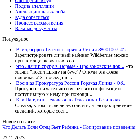
Обращение в суд
Подача апелляции
Апелляционная жалоба
Куда обратиться
Процесс рассмотрения
Важные документы
Популярное
Вайлдберриз Телефон Горячей Линии 88001007505...
Зарегистрировать личный кабинет Wildberries можно
при помощи аккаунтов в со...
Что Значит Уруру в Тюрьме • Про зоновские пор...
Что
значит "носил шляпу на буче"? Откуда эта фраза
появилась? За последние...
Военная Прокуратура России Горячая Линия • Об...
Прокурор внимательно изучает всю информацию,
поступившую к нему при помощи...
Как Напугать Человека по Телефону • Резиновая...
Слежка, в том числе через соцсети, и распространение
сведений, которые сост...
Новое на сайте
Что Делать Если Отец Бьет Ребенка • Копирование поведения
27.11.2023