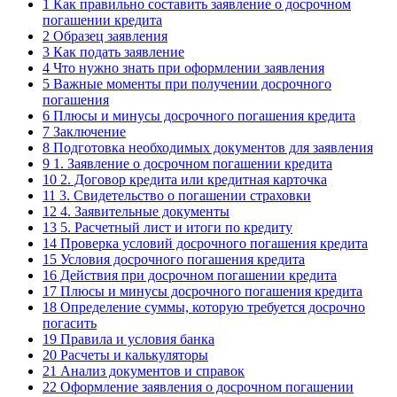
1
Как правильно составить заявление о досрочном
погашении кредита
2
Образец заявления
3
Как подать заявление
4
Что нужно знать при оформлении заявления
5
Важные моменты при получении досрочного
погашения
6
Плюсы и минусы досрочного погашения кредита
7
Заключение
8
Подготовка необходимых документов для заявления
9
1. Заявление о досрочном погашении кредита
10
2. Договор кредита или кредитная карточка
11
3. Свидетельство о погашении страховки
12
4. Заявительные документы
13
5. Расчетный лист и итоги по кредиту
14
Проверка условий досрочного погашения кредита
15
Условия досрочного погашения кредита
16
Действия при досрочном погашении кредита
17
Плюсы и минусы досрочного погашения кредита
18
Определение суммы, которую требуется досрочно
погасить
19
Правила и условия банка
20
Расчеты и калькуляторы
21
Анализ документов и справок
22
Оформление заявления о досрочном погашении