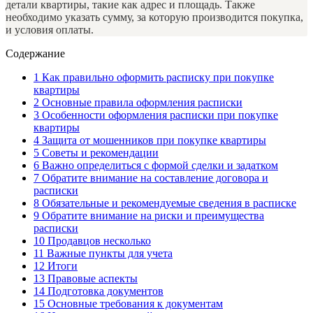
детали квартиры, такие как адрес и площадь. Также
необходимо указать сумму, за которую производится покупка,
и условия оплаты.
Содержание
1
Как правильно оформить расписку при покупке
квартиры
2
Основные правила оформления расписки
3
Особенности оформления расписки при покупке
квартиры
4
Защита от мошенников при покупке квартиры
5
Советы и рекомендации
6
Важно определиться с формой сделки и задатком
7
Обратите внимание на составление договора и
расписки
8
Обязательные и рекомендуемые сведения в расписке
9
Обратите внимание на риски и преимущества
расписки
10
Продавцов несколько
11
Важные пункты для учета
12
Итоги
13
Правовые аспекты
14
Подготовка документов
15
Основные требования к документам