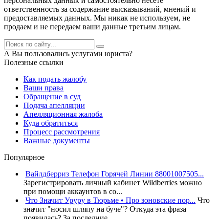
персональных данных и самостоятельно несете
ответственность за содержание высказываний, мнений и
предоставляемых данных. Мы никак не используем, не
продаем и не передаем ваши данные третьим лицам.
А Вы пользовались услугами юриста?
Полезные ссылки
Как подать жалобу
Ваши права
Обращение в суд
Подача апелляции
Апелляционная жалоба
Куда обратиться
Процесс рассмотрения
Важные документы
Популярное
Вайлдберриз Телефон Горячей Линии 88001007505...
Зарегистрировать личный кабинет Wildberries можно
при помощи аккаунтов в со...
Что Значит Уруру в Тюрьме • Про зоновские пор...
Что
значит "носил шляпу на буче"? Откуда эта фраза
появилась? За последние...