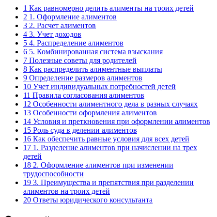
1
Как равномерно делить алименты на троих детей
2
1. Оформление алиментов
3
2. Расчет алиментов
4
3. Учет доходов
5
4. Распределение алиментов
6
5. Комбинированная система взыскания
7
Полезные советы для родителей
8
Как распределить алиментные выплаты
9
Определение размеров алиментов
10
Учет индивидуальных потребностей детей
11
Правила согласования алиментов
12
Особенности алиментного дела в разных случаях
13
Особенности оформления алиментов
14
Условия и преткновения при оформлении алиментов
15
Роль суда в делении алиментов
16
Как обеспечить равные условия для всех детей
17
1. Разделение алиментов при начислении на трех
детей
18
2. Оформление алиментов при изменении
трудоспособности
19
3. Преимущества и препятствия при разделении
алиментов на троих детей
20
Ответы юридического консультанта