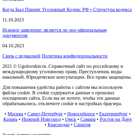
Когда Был Принят Уголовный Кодекс РФ • Структура кодекса
11.10.2023
Исковое заявление: является ли оно официальным
документом
04.10.2023
Связь с редакцией
Политика конфиденциальности
2021 © Ugolovnkin.ru. Справочный сайт по российскому и
международному уголовному праву. Преступления, виды
наказаний. Юридические консультации. Все права защищены.
Для повышения удобства работы с сайтом мы используем
файлы cookie. В cookie содержатся данные о прошлых
посещениях сайта. Если вы не хотите, чтобы эти данные
обрабатывались, отключите cookie в настройках браузера.
•
Москва
•
Санкт-Петербург
•
Новосибирск
•
Екатеринбург
•
Казань
•
Нижний Новгород
•
Омск
•
Самара
•
Ростов на Дону
•
Краснодар
•
Саратов
Задать вопрос эксперту