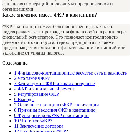
финансовых операций, проводимых предприятиями и
организациями.
Какое значение имеет ФКР в квитанции?
ФКР в квитанции имеет большое значение, так как он
подтверждает факт прохождения финансовой операции через
фискальный регистратор. Это позволяет контролировать
денежные потоки и бухгалтерию предприятия, а также
предотвращает возможность фальсификации квитанций или
уклонение от уплаты налогов.
Содержание
1
Финансово-квитанционные расчёты: суть и важность
2
Что такое ФКР?
3
Зачем нужны ФКР и как их получить?
4
ФКР и капитальный ремонт
5
Регулирование ФКР
6
Выводы
7
Основные принципы ФКР в квитанции
8
Причины введения ФКР в квитанцию
9
Функции и роль ФКР в квитанции
10
Что такое ФКР?
11
Заключение договора
12
Как формируется ФКР?