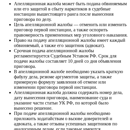
Апелляционная жалоба может быть подана обвиняемым
или его защитой в сбыту наркотиков в судебные
инстанции вышестоящего ранга после вынесения
приговора по делу.
Цель апелляционной жалобы — отменить или изменить
приговор первой инстанции, а также оспорить
правомерность примененных мер уголовного наказания.
Право на подачу апелляционной жалобы имеет каждый
обвиняемый, а также его защитник (адвокат).
Срочная подача апелляционной жалобы
регламентируется Судебным Уставом РФ. Срок для
подачи жалобы составляет 10 дней со дня объявления
приговора.
В апелляционной жалобе необходимо указать краткую
фабулу дела, резюме аргументов защиты, а также
примерную формулу заявления об отмене или
изменении приговора первой инстанции.
Апелляционная жалоба должна содержать номер дела,
дату вынесения приговора, наименование суда и
указание части статьи УК РФ, по которой было
вынесено решение.
При подаче апелляционной жалобы необходимо
приложить ходатайствам о вызове доверителей и
адвоката, а также отзывы успешных защитников по
аналогичным делам, если таковые имеются.