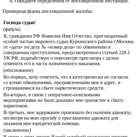
Ожидайте определения от апелляционной инстанции.
Примерная форма апелляционной жалобы:
Господа судьи!
(фабула)
Я, гражданин РФ Фамилия Имя Отчество, приговоренный
особой частью мирового судьи Куркинского района г.Москвы
от «дата» по делу № «номер дела» по обвинению в
совершении преступления, предусмотренного статьей 228.1
УК РФ, ходатайствую о пересмотре приговора с целью
отменить его в части назначенного наказания.
(обоснование)
Во-первых, хочу отметить, что я категорически не согласен
со всеми обвинениями, предъявленными мне в адрес, и
строившимися на сбыте наркотических средств.
Во-вторых, в связи с оперативно-поисковыми
мероприятиями не было доказано мое причастие к сбыту
наркотиков.
В-третьих, мое задержание произошло без наличия адвоката,
несмотря на мою просьбу о приглашении адвоката для
оказания мне юридической помощи.
(заключение)
В связи с этим, прошу Вашей судебной инстанции принять