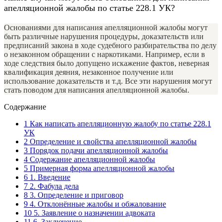
апелляционной жалобы по статье 228.1 УК?
Основаниями для написания апелляционной жалобы могут
быть различные нарушения процедуры, доказательств или
предписаний закона в ходе судебного разбирательства по делу
о незаконном обращении с наркотиками. Например, если в
ходе следствия было допущено искажение фактов, неверная
квалификация деяния, незаконное получение или
использование доказательств и т.д. Все эти нарушения могут
стать поводом для написания апелляционной жалобы.
Содержание
1
Как написать апелляционную жалобу по статье 228.1
УК
2
Определение и свойства апелляционной жалобы
3
Порядок подачи апелляционной жалобы
4
Содержание апелляционной жалобы
5
Примерная форма апелляционной жалобы
6
1. Введение
7
2. Фабула дела
8
3. Определение и приговор
9
4. Отклонённые жалобы и обжалование
10
5. Заявление о назначении адвоката
11
6. Заключение