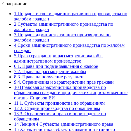
Содержание
1
Порядок и сроки административного производства по
жалобам граждан
2
Субъекты административного производства по
жалобам граждан
3
Порядок административного производства по
жалобам граждан
4
Сроки административного производства по жалобам
граждан
5
Права граждан при рассмотрении жалоб в
административном производстве
6
1. Права при подаче заявления о жалобе
7
2. Права на рассмотрении жалобы
8
3. Права на получение результата
9
4. Ограничения и характеристика прав граждан
10
Правовая характеристика производства по
обращениям граждан и юридических лиц в таможенные
органы Сидоров ЕИ
11
1. Субъекты производства по обращениям
12
2. Стадии производства по обращениям
13
3. Ограничения и права в производстве по
обращениям
14
Лекция 4 Субъекты административного права
15
Характеристика субъектов административного