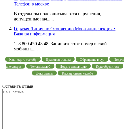
Телефон в москве
В отдельном поле описываются нарушения,
допущенные нач......
Горячая Линия по Отоплению Мосжилинспекция •
Важная информация
1. 8 800 450 48 48. Запишите этот номер в свой
мобильн......
Как подать жалобу
Правовая основа
Обращение в суд
Подача
апелляции
Тексты жалоб
Подать апелляцию
Куда обратиться
Документы
Кассационная жалоба
Оставить отзыв