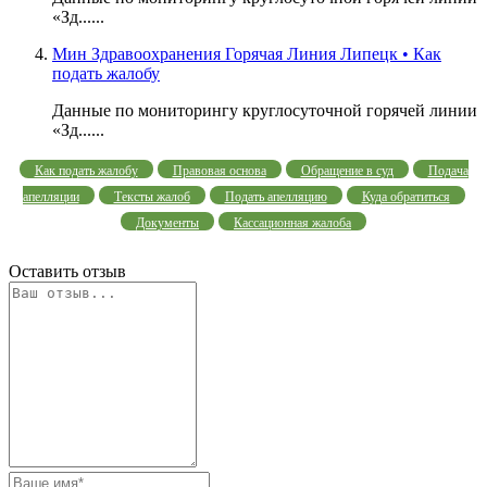
«Зд......
Мин Здравоохранения Горячая Линия Липецк • Как
подать жалобу
Данные по мониторингу круглосуточной горячей линии
«Зд......
Как подать жалобу
Правовая основа
Обращение в суд
Подача
апелляции
Тексты жалоб
Подать апелляцию
Куда обратиться
Документы
Кассационная жалоба
Оставить отзыв