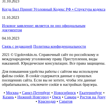
31.10.2023
Когда Был Принят Уголовный Кодекс РФ • Структура кодекса
11.10.2023
Исковое заявление: является ли оно официальным
документом
04.10.2023
Связь с редакцией
Политика конфиденциальности
2021 © Ugolovnkin.ru. Справочный сайт по российскому и
международному уголовному праву. Преступления, виды
наказаний. Юридические консультации. Все права защищены.
Для повышения удобства работы с сайтом мы используем
файлы cookie. В cookie содержатся данные о прошлых
посещениях сайта. Если вы не хотите, чтобы эти данные
обрабатывались, отключите cookie в настройках браузера.
•
Москва
•
Санкт-Петербург
•
Новосибирск
•
Екатеринбург
•
Казань
•
Нижний Новгород
•
Омск
•
Самара
•
Ростов на Дону
•
Краснодар
•
Саратов