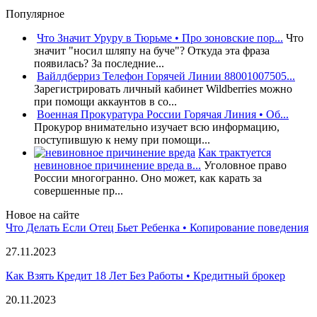
Популярное
Что Значит Уруру в Тюрьме • Про зоновские пор...
Что
значит "носил шляпу на буче"? Откуда эта фраза
появилась? За последние...
Вайлдберриз Телефон Горячей Линии 88001007505...
Зарегистрировать личный кабинет Wildberries можно
при помощи аккаунтов в со...
Военная Прокуратура России Горячая Линия • Об...
Прокурор внимательно изучает всю информацию,
поступившую к нему при помощи...
Как трактуется
невиновное причинение вреда в...
Уголовное право
России многогранно. Оно может, как карать за
совершенные пр...
Новое на сайте
Что Делать Если Отец Бьет Ребенка • Копирование поведения
27.11.2023
Как Взять Кредит 18 Лет Без Работы • Кредитный брокер
20.11.2023