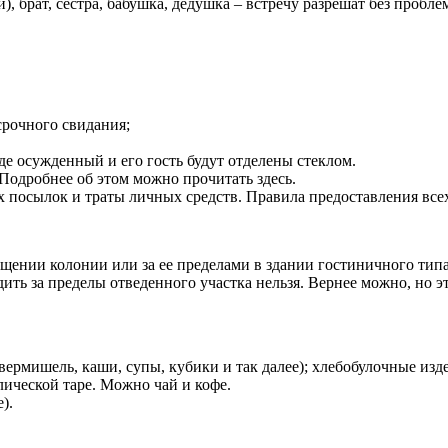
), брат, сестра, бабушка, дедушка – встречу разрешат без проб
срочного свидания;
где осужденный и его гость будут отделены стеклом.
 Подробнее об этом можно прочитать здесь.
 посылок и траты личных средств. Правила предоставления всех
ещении колонии или за ее пределами в здании гостиничного тип
ить за пределы отведенного участка нельзя. Вернее можно, но эт
рмишель, каши, супы, кубики и так далее); хлебобулочные изде
лической таре. Можно чай и кофе.
).