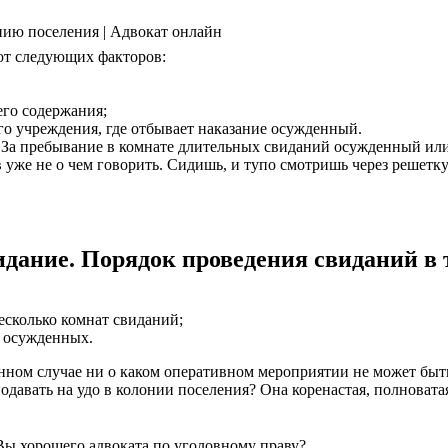
нию поселения | Адвокат онлайн
 от следующих факторов:
го содержания;
о учреждения, где отбывает наказание осужденный.
1. За пребывание в комнате длительных свиданий осужденный или
 уже не о чем говорить. Сидишь, и тупо смотришь через решетку.
идание. Порядок проведения свиданий в
есколько комнат свиданий;
ю осужденных.
анном случае ни о каком оперативном мероприятии не может быт
подавать на удо в колонии поселения? Она коренастая, полновата
Вы хорошего адвоката по уголовному праву?