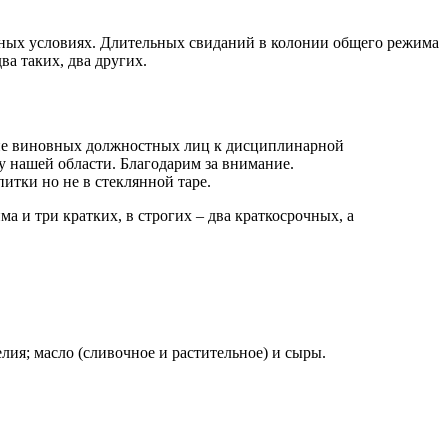
нных условиях. Длительных свиданий в колонии общего режима
ва таких, два других.
ие виновных должностных лиц к дисциплинарной
 нашей области. Благодарим за внимание.
итки но не в стеклянной таре.
 и три кратких, в строгих – два краткосрочных, а
лия; масло (сливочное и растительное) и сыры.