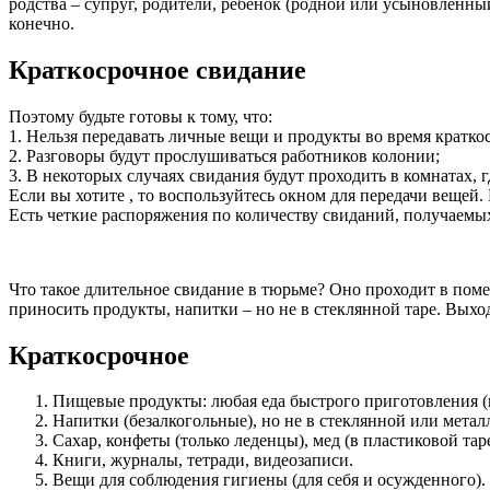
родства – супруг, родители, ребенок (родной или усыновленный
конечно.
Краткосрочное свидание
Поэтому будьте готовы к тому, что:
1. Нельзя передавать личные вещи и продукты во время кратко
2. Разговоры будут прослушиваться работников колонии;
3. В некоторых случаях свидания будут проходить в комнатах, 
Если вы хотите , то воспользуйтесь окном для передачи вещей.
Есть четкие распоряжения по количеству свиданий, получаемых
Что такое длительное свидание в тюрьме? Оно проходит в пом
приносить продукты, напитки – но не в стеклянной таре. Выход
Краткосрочное
Пищевые продукты: любая еда быстрого приготовления (ве
Напитки (безалкогольные), но не в стеклянной или метал
Сахар, конфеты (только леденцы), мед (в пластиковой таре
Книги, журналы, тетради, видеозаписи.
Вещи для соблюдения гигиены (для себя и осужденного).