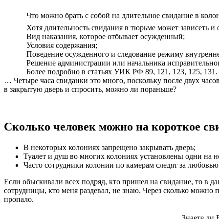
Что можно брать с собой на длительное свидание в коло
Хотя длительность свидания в тюрьме может зависеть и
Вид наказания, которое отбывает осужденный;
Условия содержания;
Поведение осужденного и следование режиму внутренне
Решение администрации или начальника исправительног
Более подробно в статьях УИК РФ 89, 121, 123, 125, 13
… Четыре часа свиданки это много, поскольку после двух часов
в закрытую дверь и спросить, можно ли пораньше?
Сколько человек можно на короткое св
В некоторых колониях запрещено закрывать дверь;
Туалет и душ во многих колониях установлены одни на н
Часто сотрудники колонии по камерам следят за любовь
Если обыскивали всех подряд, кто пришел на свидание, то в д
сотрудницы, кто меня раздевал, не знаю. Через сколько можно 
пропало.
Знаете ли 