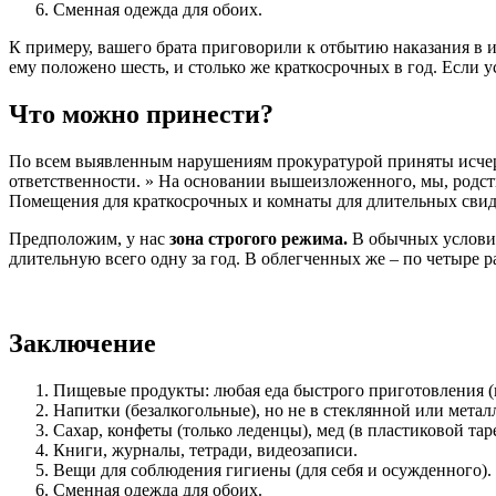
Сменная одежда для обоих.
К примеру, вашего брата приговорили к отбытию наказания в 
ему положено шесть, и столько же краткосрочных в год. Если у
Что можно принести?
По всем выявленным нарушениям прокуратурой приняты исче
ответственности. » На основании вышеизложенного, мы, родст
Помещения для краткосрочных и комнаты для длительных свида
Предположим, у нас
зона строгого режима.
В обычных условия
длительную всего одну за год. В облегченных же – по четыре р
Заключение
Пищевые продукты: любая еда быстрого приготовления (ве
Напитки (безалкогольные), но не в стеклянной или метал
Сахар, конфеты (только леденцы), мед (в пластиковой таре
Книги, журналы, тетради, видеозаписи.
Вещи для соблюдения гигиены (для себя и осужденного).
Сменная одежда для обоих.