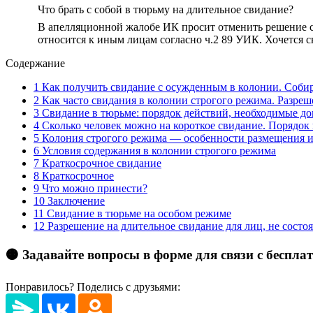
Что брать с собой в тюрьму на длительное свидание?
В апелляционной жалобе ИК просит отменить решение суд
относится к иным лицам согласно ч.2 89 УИК. Хочется ск
Содержание
1
Как получить свидание с осужденным в колонии. Собира
2
Как часто свидания в колонии строгого режима. Разреш
3
Свидание в тюрьме: порядок действий, необходимые до
4
Сколько человек можно на короткое свидание. Порядок
5
Колония строгого режима — особенности размещения 
6
Условия содержания в колонии строгого режима
7
Краткосрочное свидание
8
Краткосрочное
9
Что можно принести?
10
Заключение
11
Свидание в тюрьме на особом режиме
12
Разрешение на длительное свидание для лиц, не состо
🟠 Задавайте вопросы в форме для связи с беспл
Понравилось? Поделись с друзьями: