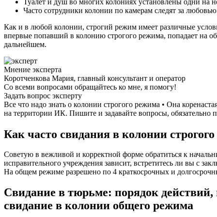
Туалет и душ во многих колониях установлены одни на н
Часто сотрудники колонии по камерам следят за любовь
Как и в любой колонии, строгий режим имеет различные услови
впервые попавший в колонию строгого режима, попадает на обы
дальнейшем.
Мнение эксперта
Коротченкова Мария, главный консультант и оператор
Со всеми вопросами обращайтесь ко мне, я помогу!
Задать вопрос эксперту
Все что надо знать о колонии строгого режима • Она коренаст
на территории ИК. Пишите и задавайте вопросы, обязательно 
Как часто свидания в колонии строгого
Советую в вежливой и корректной форме обратиться к начальн
исправительного учреждения зависит, встретитесь ли вы с закл
На общем режиме разрешено по 4 краткосрочных и долгосрочн
Свидание в тюрьме: порядок действий,
свидание в колонии общего режима