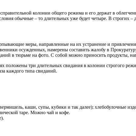
исправительной колонии общего режима и его держат в облегче
словия обычные – то длительных уже будет четыре. В строгих – д
рпывающие меры, направленные на их устранение и привлечен
венники осужденных, намерены составить жалобу в Прокуратуру
ний в тюрьме на фото. С собой можно приносить продукты, нап
х положены три длительных свидания в колонии строгого режима
аза каждого типа свиданий.
рмишель, каши, супы, кубики и так далее); хлебобулочные изде
лической таре. Можно чай и кофе.
).