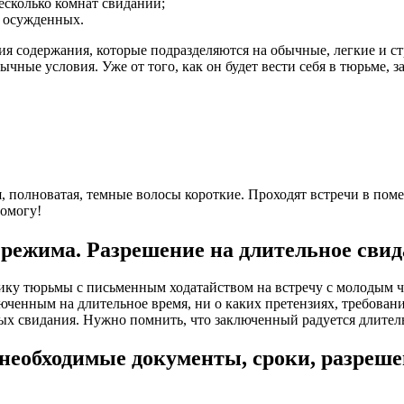
есколько комнат свиданий;
ю осужденных.
я содержания, которые подразделяются на обычные, легкие и ст
чные условия. Уже от того, как он будет вести себя в тюрьме, 
ая, полноватая, темные волосы короткие. Проходят встречи в п
помогу!
 режима. Разрешение на длительное свид
ику тюрьмы с письменным ходатайством на встречу с молодым ч
юченным на длительное время, ни о каких претензиях, требовани
ых свидания. Нужно помнить, что заключенный радуется длител
 необходимые документы, сроки, разреш