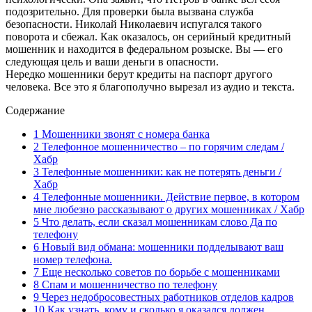
подозрительно. Для проверки была вызвана служба
безопасности. Николай Николаевич испугался такого
поворота и сбежал. Как оказалось, он серийный кредитный
мошенник и находится в федеральном розыске. Вы — его
следующая цель и ваши деньги в опасности.
Нередко мошенники берут кредиты на паспорт другого
человека. Все это я благополучно вырезал из аудио и текста.
Содержание
1
Мошенники звонят с номера банка
2
Телефонное мошенничество – по горячим следам /
Хабр
3
Телефонные мошенники: как не потерять деньги /
Хабр
4
Телефонные мошенники. Действие первое, в котором
мне любезно рассказывают о других мошенниках / Хабр
5
Что делать, если сказал мошенникам слово Да по
телефону
6
Новый вид обмана: мошенники подделывают ваш
номер телефона.
7
Еще несколько советов по борьбе с мошенниками
8
Спам и мошенничество по телефону
9
Через недобросовестных работников отделов кадров
10
Как узнать, кому и сколько я оказался должен