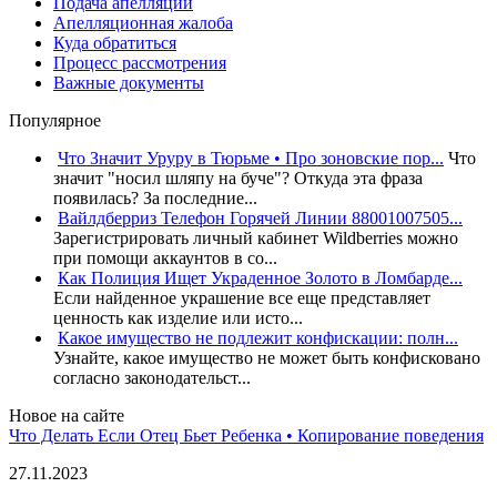
Подача апелляции
Апелляционная жалоба
Куда обратиться
Процесс рассмотрения
Важные документы
Популярное
Что Значит Уруру в Тюрьме • Про зоновские пор...
Что
значит "носил шляпу на буче"? Откуда эта фраза
появилась? За последние...
Вайлдберриз Телефон Горячей Линии 88001007505...
Зарегистрировать личный кабинет Wildberries можно
при помощи аккаунтов в со...
Как Полиция Ищет Украденное Золото в Ломбарде...
Если найденное украшение все еще представляет
ценность как изделие или исто...
Какое имущество не подлежит конфискации: полн...
Узнайте, какое имущество не может быть конфисковано
согласно законодательст...
Новое на сайте
Что Делать Если Отец Бьет Ребенка • Копирование поведения
27.11.2023