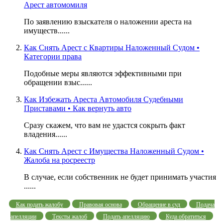
Арест автомомиля
По заявлению взыскателя о наложении ареста на
имуществ......
Как Снять Арест с Квартиры Наложенный Судом •
Категории права
Подобные меры являются эффективными при
обращении взыс......
Как Избежать Ареста Автомобиля Судебными
Приставами • Как вернуть авто
Сразу скажем, что вам не удастся сокрыть факт
владения......
Как Снять Арест с Имущества Наложенный Судом •
Жалоба на росреестр
В случае, если собственник не будет принимать участия
......
Как подать жалобу
Правовая основа
Обращение в суд
Подача
апелляции
Тексты жалоб
Подать апелляцию
Куда обратиться