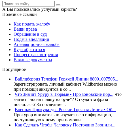
А Вы пользовались услугами юриста?
Полезные ссылки
Как подать жалобу
Ваши права
Обращение в суд
Подача апелляции
Апелляционная жалоба
Куда обратиться
Процесс рассмотрения
Важные документы
Популярное
Вайлдберриз Телефон Горячей Линии 88001007505...
Зарегистрировать личный кабинет Wildberries можно
при помощи аккаунтов в со...
Что Значит Уруру в Тюрьме • Про зоновские пор...
Что
значит "носил шляпу на буче"? Откуда эта фраза
появилась? За последние...
Военная Прокуратура России Горячая Линия • Об...
Прокурор внимательно изучает всю информацию,
поступившую к нему при помощи...
Как Сделать Чтобы Человеку Постоянно Звонили...