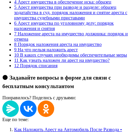
4
Арест имущества в обеспечение иска: образец
5
Арест имущества при разводе и разделе: образец
ходатайства в суд, порядок наложения и снятие ареста с
имущества судебными приставами
6
Арест имущества по уголовному делу: порядок
наложения и снятия
7
Наложение ареста на имущество должника: порядок и
отмена
8
Порядок наложения ареста на имущество
9
На что нельзя наложить арест
10
В каких случаях необходимы обеспечительные меры
11
Как узнать наложен ли арест на имущество?
12
Порядок списания
🟠 Задавайте вопросы в форме для связи с
бесплатным консультантом
Понравилось? Поделись с друзьями:
Еще по теме:
Как Наложить Арест на Автомобиль После Развода •