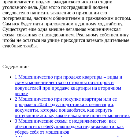
предполагает и подачу гражданского иска на стадии
уголовного дела. Для этого пострадавший должен
следователю написать заявление о признании его
потерпевшим, частным обвинителем и гражданским истцом.
Сам иск будет идти приложением к данному ходатайству.
Существует еще одна внешне легальная мошенническая
схема, связанная с наследованием. Реальному собственнику
чтобы не остаться на улице приходится затевать длительные
судебные тяжбы.
Содержание
1
Мошенничество при продаже квартиры – виды и
схемы мошенничества со стороны риэлторов и
покупателей при продаже квартиры на вторичном
рынке
2
Мошенничество при покупке квартиры или ее
продаже в 2024 году: подготовка к реализации,
документы, которые понадобятся, как вернуть
потерянное жилье, какое наказание понесет мошенник
3
Мошеннические схемы с недвижимостью: как
обезопасить себяКупля/продажа недвижимости: как
убереь себя от мошеников