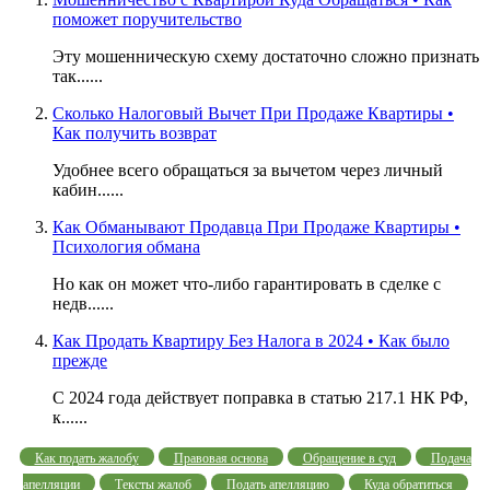
поможет поручительство
Эту мошенническую схему достаточно сложно признать
так......
Сколько Налоговый Вычет При Продаже Квартиры •
Как получить возврат
Удобнее всего обращаться за вычетом через личный
кабин......
Как Обманывают Продавца При Продаже Квартиры •
Психология обмана
Но как он может что-либо гарантировать в сделке с
недв......
Как Продать Квартиру Без Налога в 2024 • Как было
прежде
С 2024 года действует поправка в статью 217.1 НК РФ,
к......
Как подать жалобу
Правовая основа
Обращение в суд
Подача
апелляции
Тексты жалоб
Подать апелляцию
Куда обратиться