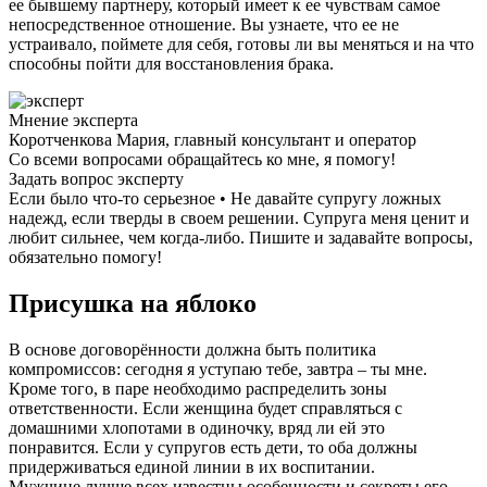
ее бывшему партнеру, который имеет к ее чувствам самое
непосредственное отношение. Вы узнаете, что ее не
устраивало, поймете для себя, готовы ли вы меняться и на что
способны пойти для восстановления брака.
Мнение эксперта
Коротченкова Мария, главный консультант и оператор
Со всеми вопросами обращайтесь ко мне, я помогу!
Задать вопрос эксперту
Если было что-то серьезное • Не давайте супругу ложных
надежд, если тверды в своем решении. Супруга меня ценит и
любит сильнее, чем когда-либо. Пишите и задавайте вопросы,
обязательно помогу!
Присушка на яблоко
В основе договорённости должна быть политика
компромиссов: сегодня я уступаю тебе, завтра – ты мне.
Кроме того, в паре необходимо распределить зоны
ответственности. Если женщина будет справляться с
домашними хлопотами в одиночку, вряд ли ей это
понравится. Если у супругов есть дети, то оба должны
придерживаться единой линии в их воспитании.
Мужчине лучше всех известны особенности и секреты его