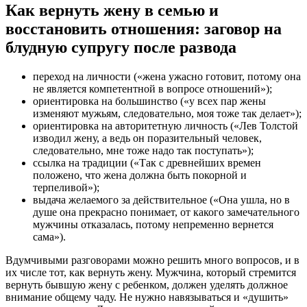
Как вернуть жену в семью и
восстановить отношения: заговор на
блудную супругу после развода
переход на личности («жена ужасно готовит, потому она
не является компетентной в вопросе отношений»);
ориентировка на большинство («у всех пар жены
изменяют мужьям, следовательно, моя тоже так делает»);
ориентировка на авторитетную личность («Лев Толстой
изводил жену, а ведь он поразительный человек,
следовательно, мне тоже надо так поступать»);
ссылка на традиции («Так с древнейших времен
положено, что жена должна быть покорной и
терпеливой»);
выдача желаемого за действительное («Она ушла, но в
душе она прекрасно понимает, от какого замечательного
мужчины отказалась, потому непременно вернется
сама»).
Вдумчивыми разговорами можно решить много вопросов, и в
их числе тот, как вернуть жену. Мужчина, который стремится
вернуть бывшую жену с ребенком, должен уделять должное
внимание общему чаду. Не нужно навязываться и «душить»