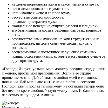
неудовлетворённость жены в сексе, измены супруга,
нет взаимопонимания и уважения,
невнимание к жене и её проблемам,
отсутствие совместного досуга,
вредные пристрастия мужа,
скандальное поведение супруга, упрёки и придирки,
его безынициативность в решении бытовых вопросов,
лень,
безответственный мужчина не хочет трудиться ни на
производстве, ни дома семья еле сводит концы с
концами,
бесцеремонное и постоянное нарушение семейных
границ родственниками, которые настраивают супругов
друг против друга.
«Господи Иисусе, услышь мою молитву, соедини сердца наши
с женою, прости мои прегрешения. Всели в ее сердце
прощение ко мне. Дай ей знать о любви моей и истинном
покаянии. Дай мне шанс жить с ней в любви и согласии.
Господи, ежели послал ты мне жену, не оставляй теперь меня
без нее, воскреси любовь былую между нами. Избавь от злых
чар семью нашу и дом. Аминь»
Мнение эксперта