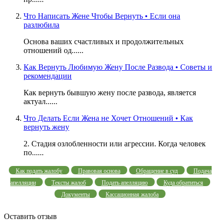
Что Написать Жене Чтобы Вернуть • Если она
разлюбила
Основа ваших счастливых и продолжительных
отношений од......
Как Вернуть Любимую Жену После Развода • Советы и
рекомендации
Как вернуть бывшую жену после развода, является
актуал......
Что Делать Если Жена не Хочет Отношений • Как
вернуть жену
2. Стадия озлобленности или агрессии. Когда человек
по......
Как подать жалобу
Правовая основа
Обращение в суд
Подача
апелляции
Тексты жалоб
Подать апелляцию
Куда обратиться
Документы
Кассационная жалоба
Оставить отзыв