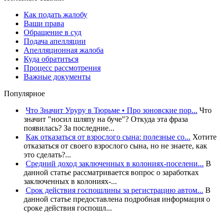
Как подать жалобу
Ваши права
Обращение в суд
Подача апелляции
Апелляционная жалоба
Куда обратиться
Процесс рассмотрения
Важные документы
Популярное
Что Значит Уруру в Тюрьме • Про зоновские пор...
Что
значит "носил шляпу на буче"? Откуда эта фраза
появилась? За последние...
Как отказаться от взрослого сына: полезные со...
Хотите
отказаться от своего взрослого сына, но не знаете, как
это сделать?...
Средний доход заключенных в колониях-поселени...
В
данной статье рассматривается вопрос о заработках
заключенных в колониях-...
Срок действия госпошлины за регистрацию автом...
В
данной статье предоставлена подробная информация о
сроке действия госпошл...