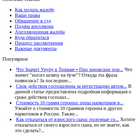
Как подать жалобу
Ваши права
Обращение в суд
Подача апелляции
Апелляционная жалоба
Куда обратиться
Процесс рассмотрения
Важные документы
Популярное
Что Значит Уруру в Тюрьме • Про зоновские пор...
Что
значит "носил шляпу на буче"? Откуда эта фраза
появилась? За последние...
Срок действия госпошлины за регистрацию автом...
В
данной статье предоставлена подробная информация о
сроке действия госпошл...
Стоимость 10 грамм героина: цены наркотиков в...
Узнайте о стоимости 10 граммов героина и других
наркотиков в России. Также...
Как отказаться от взрослого сына: полезные со...
Хотите
отказаться от своего взрослого сына, но не знаете, как
это сделать?...