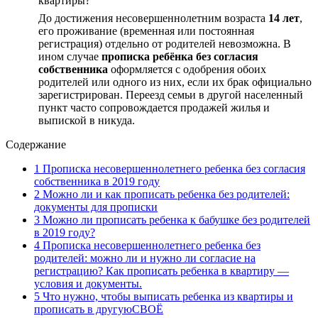
квартиры?
До достижения несовершеннолетним возраста
14 лет
,
его проживание (временная или постоянная
регистрация) отдельно от родителей невозможна. В
ином случае
прописка ребёнка без согласия
собственника
оформляется с одобрения обоих
родителей или одного из них, если их брак официально
зарегистрирован. Переезд семьи в другой населенный
пункт часто сопровождается продажей жилья и
выпиской в никуда.
Содержание
1
Прописка несовершеннолетнего ребенка без согласия
собственника в 2019 году
2
Можно ли и как прописать ребенка без родителей:
документы для прописки
3
Можно ли прописать ребенка к бабушке без родителей
в 2019 году?
4
Прописка несовершеннолетнего ребенка без
родителей: можно ли и нужно ли согласие на
регистрацию? Как прописать ребенка в квартиру —
условия и документы.
5
Что нужно, чтобы выписать ребенка из квартиры и
прописать в другуюСВОЁ