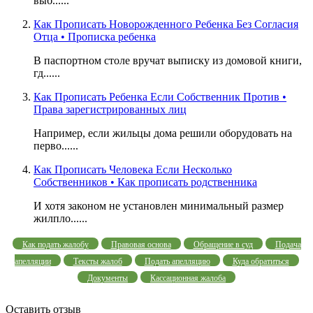
выб......
Как Прописать Новорожденного Ребенка Без Согласия
Отца • Прописка ребенка
В паспортном столе вручат выписку из домовой книги,
гд......
Как Прописать Ребенка Если Собственник Против •
Права зарегистрированных лиц
Например, если жильцы дома решили оборудовать на
перво......
Как Прописать Человека Если Несколько
Собственников • Как прописать родственника
И хотя законом не установлен минимальный размер
жилпло......
Как подать жалобу
Правовая основа
Обращение в суд
Подача
апелляции
Тексты жалоб
Подать апелляцию
Куда обратиться
Документы
Кассационная жалоба
Оставить отзыв