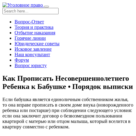
Toggle
navigation
Вопрос-Ответ
Теория и практика
Отбытие наказания
Горячие линии
Юридические советы
Исковое завление
Наш консультант
Форум
Вопрос юристу
Как Прописать Несовершеннолетнего
Ребенка к Бабушке • Порядок выписки
Если бабушка является единоличным собственником жилья,
то она вправе прописать в своем доме внука (новорожденного
ребенка или постарше) при соблюдении следующего условия:
если она заключит договор о безвозмездном пользовании
квартирой с матерью или отцом малыша, который вселится в
квартиру совместно с ребенком.