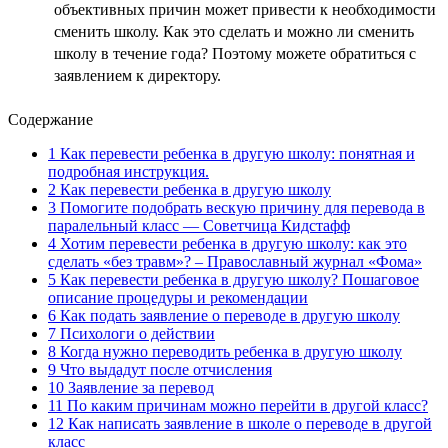
объективных причин может привести к необходимости
сменить школу. Как это сделать и можно ли сменить
школу в течение года? Поэтому можете обратиться с
заявлением к директору.
Содержание
1
Как перевести ребенка в другую школу: понятная и
подробная инструкция.
2
Как перевести ребенка в другую школу
3
Помогите подобрать вескую причину для перевода в
паралельный класс — Советчица Кидстафф
4
Хотим перевести ребенка в другую школу: как это
сделать «без травм»? – Православный журнал «Фома»
5
Как перевести ребенка в другую школу? Пошаговое
описание процедуры и рекомендации
6
Как подать заявление о переводе в другую школу
7
Психологи о действии
8
Когда нужно переводить ребенка в другую школу
9
Что выдадут после отчисления
10
Заявление за перевод
11
По каким причинам можно перейти в другой класс?
12
Как написать заявление в школе о переводе в другой
класс