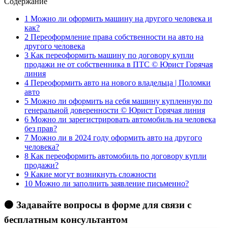
Содержание
1
Можно ли оформить машину на другого человека и
как?
2
Переоформление права собственности на авто на
другого человека
3
Как переоформить машину по договору купли
продажи не от собственника в ПТС © Юрист Горячая
линия
4
Переоформить авто на нового владельца | Поломки
авто
5
Можно ли оформить на себя машину купленную по
генеральной доверенности © Юрист Горячая линия
6
Можно ли зарегистрировать автомобиль на человека
без прав?
7
Можно ли в 2024 году оформить авто на другого
человека?
8
Как переоформить автомобиль по договору купли
продажи?
9
Какие могут возникнуть сложности
10
Можно ли заполнить заявление письменно?
🟠 Задавайте вопросы в форме для связи с
бесплатным консультантом