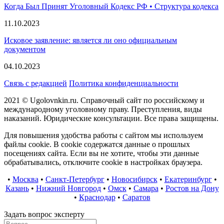
Когда Был Принят Уголовный Кодекс РФ • Структура кодекса
11.10.2023
Исковое заявление: является ли оно официальным
документом
04.10.2023
Связь с редакцией
Политика конфиденциальности
2021 © Ugolovnkin.ru. Справочный сайт по российскому и
международному уголовному праву. Преступления, виды
наказаний. Юридические консультации. Все права защищены.
Для повышения удобства работы с сайтом мы используем
файлы cookie. В cookie содержатся данные о прошлых
посещениях сайта. Если вы не хотите, чтобы эти данные
обрабатывались, отключите cookie в настройках браузера.
•
Москва
•
Санкт-Петербург
•
Новосибирск
•
Екатеринбург
•
Казань
•
Нижний Новгород
•
Омск
•
Самара
•
Ростов на Дону
•
Краснодар
•
Саратов
Задать вопрос эксперту