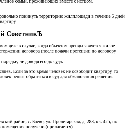
 членов семьи, проживающих вместе с истцом.
обровольно покинуть территорию жилплощади в течение 5 дней
вартиру.
ный СоветникЪ
ом деле в случае, когда объектом аренды является жилое
асторжении договора (после подачи претензии по договору
орядке, не доводя его до суда.
ев. Если за это время человек не освободит квартиру, то
еловек решит обратиться в суд для обжалования решения.
й район, с. Баево, ул. Пролетарская, д. 288, кв. 425, по
 помещения получено (прилагается).