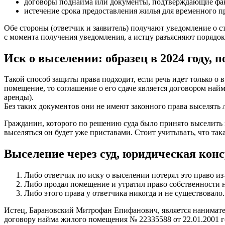
договоры поднайма или документы, подтверждающие факт
истечение срока предоставления жилья для временного 
Обе стороны (ответчик и заявитель) получают уведомление о 
с момента получения уведомления, а истцу разъясняют порядок 
Иск о выселении: образец в 2024 году,
Такой способ защиты права подходит, если речь идет только о
помещение, то соглашение о его сдаче является договором най
аренды).
Без таких документов они не имеют законного права выселять 
Гражданин, которого по решению суда было принято выселить и
выселяться он будет уже приставами. Стоит учитывать, что так
Выселение через суд, юридическая кон
Либо ответчик по иску о выселении потерял это право из
Либо продал помещение и утратил право собственности н
Либо этого права у ответчика никогда и не существовало.
Истец, Барановский Митрофан Епифанович, является нанимателем
договору найма жилого помещения № 22335588 от 22.01.2001 г