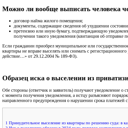
Можно ли вообще выписать человека че
договор найма жилого помещения;
документы, содержащие сведения об ухудшении состояни
претензию или иную бумагу, подтверждающую уведомлен
получении такого уведомления (квитанция об отправке по
Если гражданин приобрел муниципальное или государственное 
квартиры не вправе выселять или снимать с регистрационного у
действие…» от 29.12.2004 № 189-ФЗ).
Образец иска о выселении из привати
Обе стороны (ответчик и заявитель) получают уведомление о 
с момента получения уведомления, а истцу разъясняют порядок 
направленного предупреждения о нарушении срока платежей с 
1
Принудительное выселение из квартиры по решению суда: в ка
2
Иск о выселении: образец в 2024 году, порядок составления 