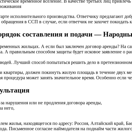
ическое временное вселение. В качестве третьих лиц привлечь
проживания
старте исполнительного производства. Ответчику предлагают д
обращения в ССП в случае, если ответчик не захочет покидать к
 порядок составления и подачи — Народ
 временных жильцах. А если был заключен договор аренды? На сам
ма. А правильным способом защиты будет исковое заявление о р
людей. Лучший способ попытаться решить дело в претензионном п
 квартиры, должен покинуть жилую площадь в течение двух месяц
ая процедура может занять значительное время. Особенно если ч
сультация
-за нарушения или не продления договора аренды,
а него,
 жилья, находящегося по адресу: Россия, Алтайский край, Баевски
ода. Письменное согласие наймодателя на поднайм части жилого