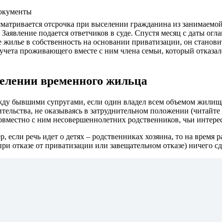
документы
сматривается отсрочка при выселении гражданина из занимаемо
аявление подается ответчиков в суде. Спустя месяц с даты огл
жилье в собственность на основании приватизации, он станови
чета проживающего вместе с ним члена семьи, который отказался
селении временного жильца
жду бывшими супругами, если один владел всем объемом жилища,
тельства, не оказываясь в затруднительном положении (читайте 
вместно с ним несовершеннолетних родственников, чьи интерес
, если речь идет о детях – родственниках хозяина, то на время
ри отказе от приватизации или завещательном отказе) ничего сд