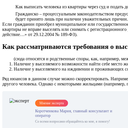
Как выписать человека из квартиры через суд и подать 
Гражданско – процессуальным законодательством преду
будет принято лишь при наличии уважительных причин. З
Если гражданин приобрел муниципальное или государственное 
квартиры не вправе выселять или снимать с регистрационного у
действие…» от 29.12.2004 № 189-ФЗ).
Как рассматриваются требования о вы
(сюда относятся и родственные споры, как, например, ме
Наличие у выселяемого возможности найти себе место жи
Наличие у выселяемого на иждивении и проживающих со
Ряд нюансов в данном случае можно скорректировать. Например
другого человека. Однако с некоторыми жильцами (например, п
Мнение эксперта
Коротченкова Мария, главный консультант и
оператор
Со всеми вопросами обращайтесь ко мне, я помогу!