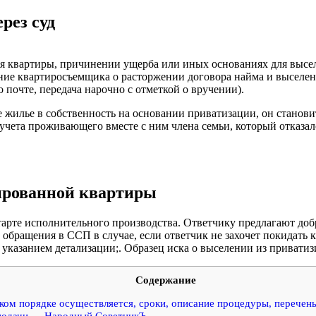
рез суд
я квартиры, причинении ущерба или иных основаниях для высе
ие квартиросъемщика о расторжении договора найма и выселени
 почте, передача нарочно с отметкой о вручении).
жилье в собственность на основании приватизации, он станови
чета проживающего вместе с ним члена семьи, который отказался
зированной квартиры
старте исполнительного производства. Ответчику предлагают д
обращения в ССП в случае, если ответчик не захочет покидать к
указанием детализации;. Образец иска о выселении из привати
Содержание
ком порядке осуществляется, сроки, описание процедуры, перечень
и подачи — Народный СоветникЪ